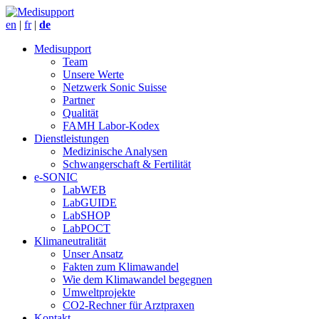
en
|
fr
|
de
Medisupport
Team
Unsere Werte
Netzwerk Sonic Suisse
Partner
Qualität
FAMH Labor-Kodex
Dienstleistungen
Medizinische Analysen
Schwangerschaft & Fertilität
e-SONIC
LabWEB
LabGUIDE
LabSHOP
LabPOCT
Klimaneutralität
Unser Ansatz
Fakten zum Klimawandel
Wie dem Klimawandel begegnen
Umweltprojekte
CO2-Rechner für Arztpraxen
Kontakt