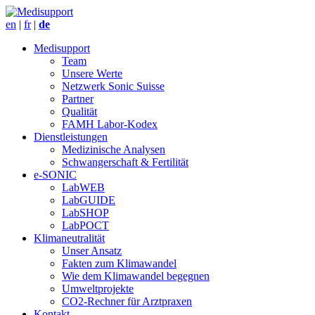
en
|
fr
|
de
Medisupport
Team
Unsere Werte
Netzwerk Sonic Suisse
Partner
Qualität
FAMH Labor-Kodex
Dienstleistungen
Medizinische Analysen
Schwangerschaft & Fertilität
e-SONIC
LabWEB
LabGUIDE
LabSHOP
LabPOCT
Klimaneutralität
Unser Ansatz
Fakten zum Klimawandel
Wie dem Klimawandel begegnen
Umweltprojekte
CO2-Rechner für Arztpraxen
Kontakt